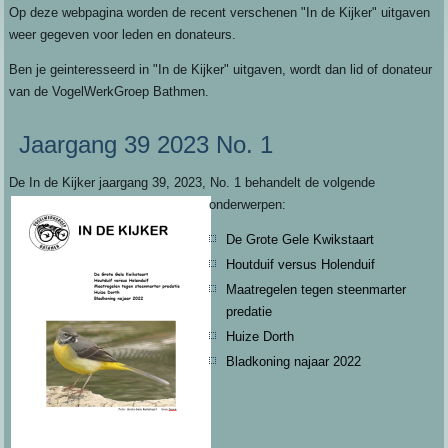
Op deze webpagina worden de recent verschenen "In de Kijker" uitgaven
weer gegeven voor leden en donateurs.
Ben je geinteresseerd in "In de Kijker" uitgaven, wordt dan lid of donateur
van de VogelWerkGroep Bathmen.
Jaargang 39 2023 No. 1
De In de Kijker jaargang 39, 2023, No. 1 behandelt de volgende
onderwerpen:
De Grote Gele Kwikstaart
Houtduif versus Holenduif
Maatregelen tegen steenmarter
predatie
Huize Dorth
Bladkoning najaar 2022