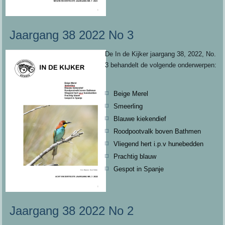
Jaargang 38 2022 No 3
De In de Kijker jaargang 38, 2022, No.
3 behandelt de volgende onderwerpen:
Beige Merel
Smeerling
Blauwe kiekendief
Roodpootvalk boven Bathmen
Vliegend hert i.p.v hunebedden
Prachtig blauw
Gespot in Spanje
Jaargang 38 2022 No 2