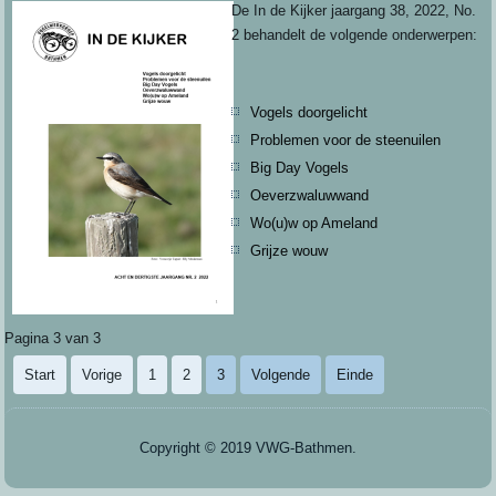
De In de Kijker jaargang 38, 2022, No.
2 behandelt de volgende onderwerpen:
Vogels doorgelicht
Problemen voor de steenuilen
Big Day Vogels
Oeverzwaluwwand
Wo(u)w op Ameland
Grijze wouw
Pagina 3 van 3
Start
Vorige
1
2
3
Volgende
Einde
Copyright © 2019 VWG-Bathmen.